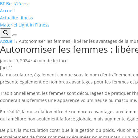
Aller
BF
Best
Fitness
au
Accueil
contenu
Actualite fitness
Materiel Light In Fitness
Accueil
/
Autonomiser les femmes : libérer les avantages de la mu
Autonomiser les femmes : libére
janvier 9, 2024
·
4 min de lecture
[ad_1]
La musculature, également connue sous le nom d’entraînement en f
présente également de nombreux avantages pour les femmes et peu
Traditionnellement, les femmes sont découragées de pratiquer l’hal
donnerait aux femmes une apparence volumineuse ou masculine, une
En réalité, la musculation offre de nombreux avantages aux femmes
qui améliore non seulement la force globale, mais augmente égalem
De plus, la musculation contribue à la gestion du poids. Plus on a 
entraînement de force sont mieux équipées pour maintenir un poids