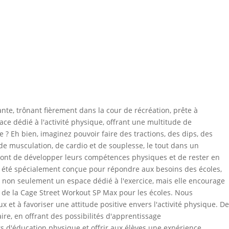
nte, trônant fièrement dans la cour de récréation, prête à
ce dédié à l'activité physique, offrant une multitude de
e ? Eh bien, imaginez pouvoir faire des tractions, des dips, des
de musculation, de cardio et de souplesse, le tout dans un
ront de développer leurs compétences physiques et de rester en
e a été spécialement conçue pour répondre aux besoins des écoles,
e non seulement un espace dédié à l'exercice, mais elle encourage
s de la Cage Street Workout SP Max pour les écoles. Nous
 et à favoriser une attitude positive envers l'activité physique. De
re, en offrant des possibilités d'apprentissage
rs d'éducation physique et offrir aux élèves une expérience