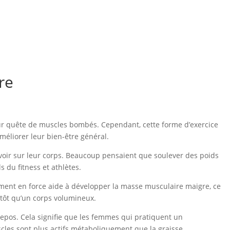
re
ur quête de muscles bombés. Cependant, cette forme d’exercice
éliorer leur bien-être général.
avoir sur leur corps. Beaucoup pensaient que soulever des poids
du fitness et athlètes.
ement en force aide à développer la masse musculaire maigre, ce
utôt qu’un corps volumineux.
 repos. Cela signifie que les femmes qui pratiquent un
cles sont plus actifs métaboliquement que la graisse.