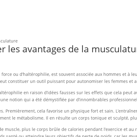
sculature
r les avantages de la musculatu
orce ou d’haltérophilie, est souvent associée aux hommes et à le
t constituer un outil puissant pour autonomiser les femmes et am
térophilie en raison d’idées fausses sur les effets que cela peut 
 notion qui a été démystifiée par d’innombrables professionnels 
. Premièrement, cela favorise un physique fort et sain. L’entraîn
ent le métabolisme. Il en résulte un corps tonique et sculpté, pl
de muscle, plus le corps brûle de calories pendant l’exercice et au
 santé ou atteindre leurs objectifs de perte de poids, car les mus