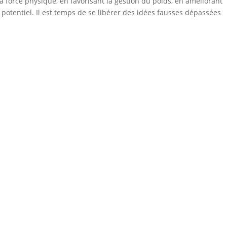
a force physique, en favorisant la gestion du poids, en améliorant
potentiel. Il est temps de se libérer des idées fausses dépassées