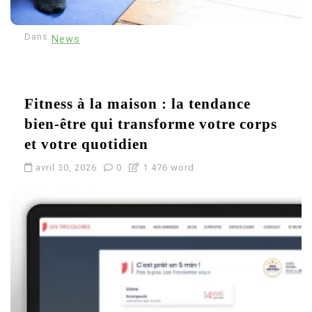
l
e
Dans
News
Fitness à la maison : la tendance
bien-être qui transforme votre corps
et votre quotidien
avril 30, 2026
0
1 476 word