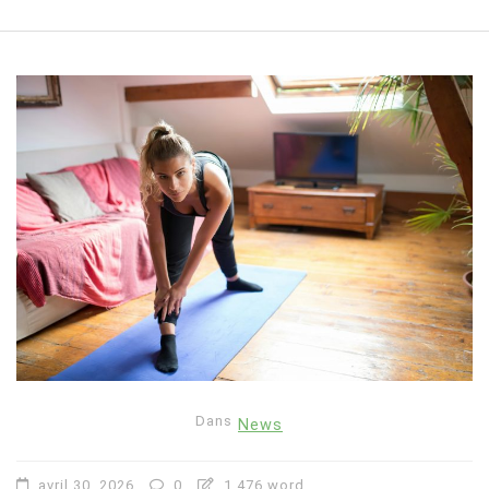
Dans
News
avril 30, 2026
0
1 476 word