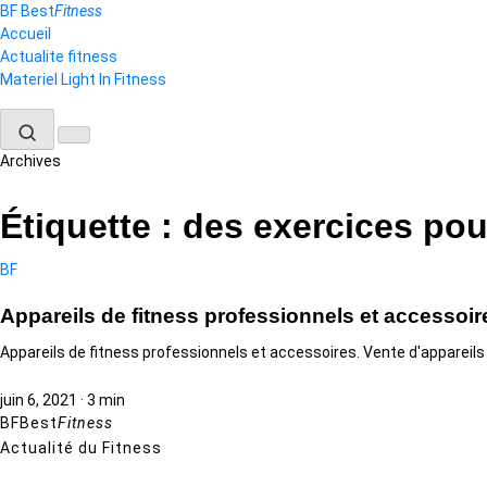
Aller
BF
Best
Fitness
au
Accueil
contenu
Actualite fitness
Materiel Light In Fitness
Archives
Étiquette :
des exercices pou
BF
Appareils de fitness professionnels et access
Appareils de fitness professionnels et accessoires. Vente d'appareil
juin 6, 2021
·
3 min
BF
Best
Fitness
Actualité du Fitness