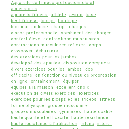
Appareils de fitness professionnels et
accessoires
appareils fitness
athlète
aviron
base
best fitness
biceps
boutique
boutique en ligne
charge
charges
classe professionelle
combinent des charges
confort élevé
contractions musculaires
contractions musculaires réflexes
corps
crossover
débutants
des exercices pour les jambes
développé des épaules
disposition compacte
divers exercices pour les jambes
dos
efficacité
en fonction du niveau de progression
en ligne
entraînement
équiper
équiper à la maison
excellent choix
exécution de divers exercices
exercices
exercices pour les biceps et les triceps
fitness
forme physique
groupe musculaire
groupes musculaires
gymnases
haute qualité
haute qualité et efficacité
haute résistance
haute résistance à l'utilisation
intens
intérêt