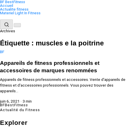
Aller
BF
Best
Fitness
au
Accueil
contenu
Actualite fitness
Materiel Light In Fitness
Archives
Étiquette :
muscles e la poitrine
BF
Appareils de fitness professionnels et
accessoires de marques renommées
Appareils de fitness professionnels et accessoires. Vente d'appareils de
fitness et d'accessoires professionnels. Vous pouvez trouver des
appareils…
juin 6, 2021
·
3 min
BF
Best
Fitness
Actualité du Fitness
Explorer