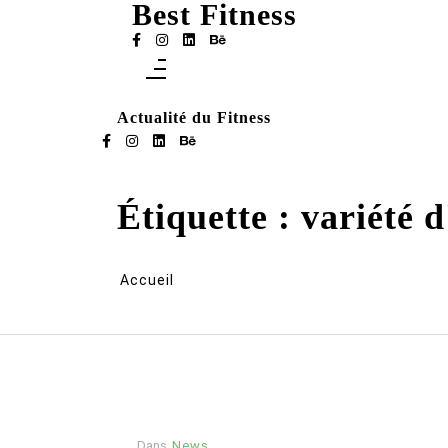
Best Fitness
Aller
au
contenu
Actualité du Fitness
Étiquette :
variété d
Accueil
Dans
News