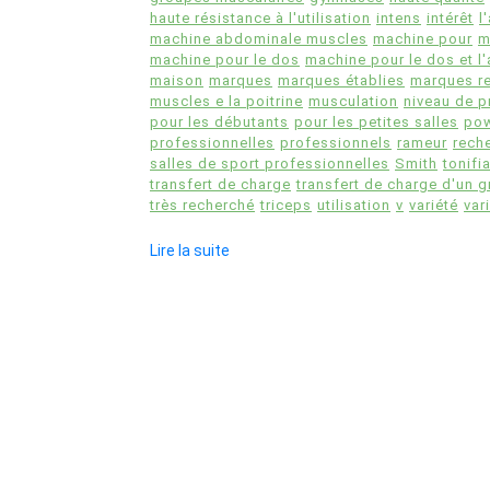
haute résistance à l'utilisation
intens
intérêt
l
machine abdominale muscles
machine pour
m
machine pour le dos
machine pour le dos et 
maison
marques
marques établies
marques 
muscles e la poitrine
musculation
niveau de p
pour les débutants
pour les petites salles
po
professionnelles
professionnels
rameur
rech
salles de sport professionnelles
Smith
tonifi
transfert de charge
transfert de charge d'un 
très recherché
triceps
utilisation
v
variété
var
Lire la suite