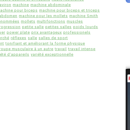
'aviron
machine
machine abdominale
achine pour biceps
machine pour biceps et triceps
l'abdomen
machine pour les mollets
machine Smith
renommées
mollets
multifonctions
muscles
rogression
petite salle
petites salles
poids lourds
wer
power plate
prix avantageux
professionels
erché
réflexes
salle
salles de sport
ant
tonifiant et améliorant la forme physique
groupe musculaire à un autre
travail
travail intense
iété d'appareils
variété exceptionnelle