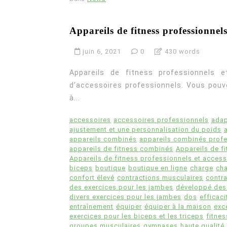
Appareils de fitness professionne
juin 6, 2021
0
430 words
Appareils de fitness professionnels e
d’accessoires professionnels. Vous pouv
à...
accessoires
accessoires professionnels
adap
ajustement et une personnalisation du poids
appareils combinés
appareils combinés prof
appareils de fitness combinés
Appareils de f
Appareils de fitness professionnels et access
biceps
boutique
boutique en ligne
charge
ch
confort élevé
contractions musculaires
contra
des exercices pour les jambes
développé des
divers exercices pour les jambes
dos
efficaci
entraînement
équiper
équiper à la maison
exc
exercices pour les biceps et les triceps
fitnes
groupes musculaires
gymnases
haute qualité