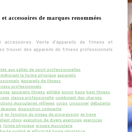
ls et accessoires de marques renommées
t accessoires. Vente d’appareils de fitness et
ez trouver des appareils de fitness professionnels
tés aux salles de sport professionnelles
améliorant la forme physique
appareils
essionnels
Appareils de fitness
itness professionnels
oires
appareils fitness
athlète
aviron
base
best fitness
arges
classe professionelle
combinent des charges
ctions musculaires réflexes
corps
crossover
débutants
 épaules
disposition compacte
té
en fonction du niveau de progression
en ligne
ellent choix
exécution de divers exercices
exercices
s
forme physique
groupe musculaire
haute qualité et efficacité
haute résistance