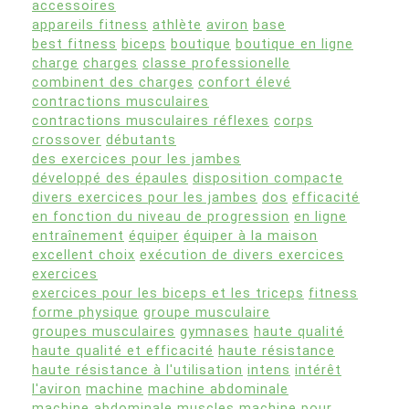
accessoires
appareils fitness
athlète
aviron
base
best fitness
biceps
boutique
boutique en ligne
charge
charges
classe professionelle
combinent des charges
confort élevé
contractions musculaires
contractions musculaires réflexes
corps
crossover
débutants
des exercices pour les jambes
développé des épaules
disposition compacte
divers exercices pour les jambes
dos
efficacité
en fonction du niveau de progression
en ligne
entraînement
équiper
équiper à la maison
excellent choix
exécution de divers exercices
exercices
exercices pour les biceps et les triceps
fitness
forme physique
groupe musculaire
groupes musculaires
gymnases
haute qualité
haute qualité et efficacité
haute résistance
haute résistance à l'utilisation
intens
intérêt
l'aviron
machine
machine abdominale
machine abdominale muscles
machine pour