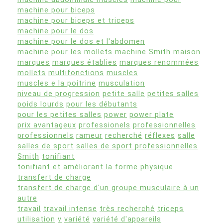
machine pour biceps
machine pour biceps et triceps
machine pour le dos
machine pour le dos et l'abdomen
machine pour les mollets
machine Smith
maison
marques
marques établies
marques renommées
mollets
multifonctions
muscles
muscles e la poitrine
musculation
niveau de progression
petite salle
petites salles
poids lourds
pour les débutants
pour les petites salles
power
power plate
prix avantageux
professionels
professionnelles
professionnels
rameur
recherché
réflexes
salle
salles de sport
salles de sport professionnelles
Smith
tonifiant
tonifiant et améliorant la forme physique
transfert de charge
transfert de charge d'un groupe musculaire à un
autre
travail
travail intense
très recherché
triceps
utilisation
v
variété
variété d'appareils