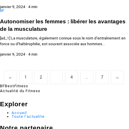
janvier 9, 2024
·
4 min
BF
Autonomiser les femmes : libérer les avantages
de la musculature
[ad_1] La musculature, également connue sous le nom d’entraînement en
force ou d’haltérophilie, est souvent associée aux hommes…
janvier 9, 2024
·
4 min
P
←
1
2
3
4
…
7
→
a
BF
Best
Fitness
Actualité du Fitness
g
i
Explorer
n
Accueil
Toute l'actualite
a
Notre partenaire
t