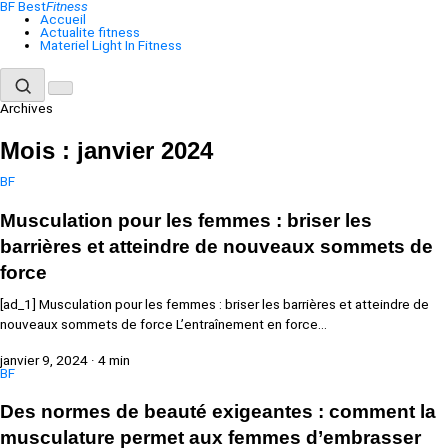
Aller
BF
Best
Fitness
au
Accueil
contenu
Actualite fitness
Materiel Light In Fitness
Archives
Mois :
janvier 2024
BF
Musculation pour les femmes : briser les
barrières et atteindre de nouveaux sommets de
force
[ad_1] Musculation pour les femmes : briser les barrières et atteindre de
nouveaux sommets de force L’entraînement en force…
janvier 9, 2024
·
4 min
BF
Des normes de beauté exigeantes : comment la
musculature permet aux femmes d’embrasser