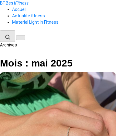
Aller
BF
Best
Fitness
au
Accueil
contenu
Actualite fitness
Materiel Light In Fitness
Archives
Mois :
mai 2025